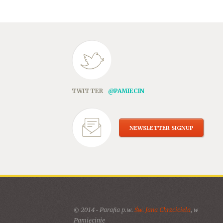
TWITTER
@PAMIECIN
NEWSLETTER SIGNUP
© 2014 - Parafia p.w.
Św. Jana Chrzciciela
, w
Pamięcinie