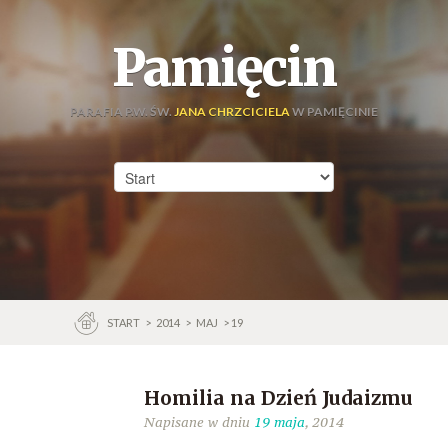
Pamięcin
PARAFIA P.W. ŚW.
JANA CHRZCICIELA
W PAMIĘCINIE
START
>
2014
>
MAJ
> 19
Homilia na Dzień Judaizmu
Napisane w dniu
19 maja
, 2014