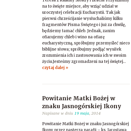
Teresa z Kalkuty Siostry i Bracia! Przyszliśmy
na to święte miejsce, aby wziąć udział w
uroczystej celebracji Eucharystii. Tak jak
pierwsi chrześcijanie wysłuchaliśmy kilku
fragmentów Pisma Świętego i już za chwilę,
będziemy łamać chleb. Jednak, zanim
ofiarujemy chleb i wino na ofiarę
eucharystyczną, spróbujmy przemyśleć nieco
biblijne słowa; spróbujmy podjąć wysiłek
zrozumienia ich i zastosowania ich w swoim
życiu.Jesteśmy zgromadzeni na tej świętej…
czytaj dalej »
Powitanie Matki Bożej w
znaku Jasnogórskiej Ikony
Napisane w dniu
19 maja
, 2014
Powitanie Matki Bożej w znaku Jasnogórskiej
Ikony przez pasterza parafii – ks. Jarosława