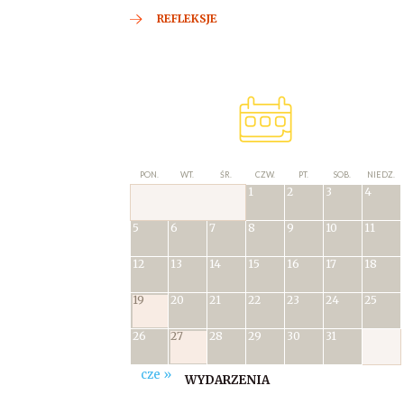
REFLEKSJE
PON.
WT.
ŚR.
CZW.
PT.
SOB.
NIEDZ.
1
2
3
4
5
6
7
8
9
10
11
12
13
14
15
16
17
18
19
20
21
22
23
24
25
26
27
28
29
30
31
cze »
WYDARZENIA