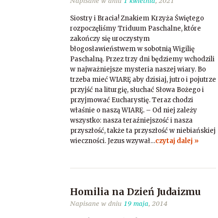
Napisane w dniu
1 kwietnia
, 2021
Siostry i Bracia! Znakiem Krzyża Świętego
rozpoczęliśmy Triduum Paschalne, które
zakończy się uroczystym
błogosławieństwem w sobotnią Wigilię
Paschalną. Przez trzy dni będziemy wchodzili
w najważniejsze mysteria naszej wiary. Bo
trzeba mieć WIARĘ aby dzisiaj, jutro i pojutrze
przyjść na liturgię, słuchać Słowa Bożego i
przyjmować Eucharystię. Teraz chodzi
właśnie o naszą WIARĘ. – Od niej zależy
wszystko: nasza teraźniejszość i nasza
przyszłość, także ta przyszłość w niebiańskiej
wieczności. Jezus wzywał…
czytaj dalej »
Homilia na Dzień Judaizmu
Napisane w dniu
19 maja
, 2014