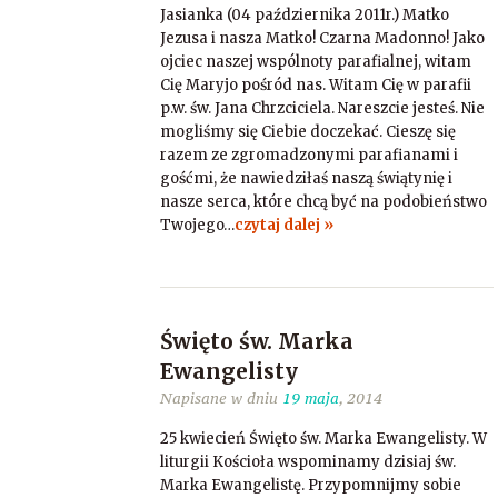
Jasianka (04 października 2011r.) Matko
Jezusa i nasza Matko! Czarna Madonno! Jako
ojciec naszej wspólnoty parafialnej, witam
Cię Maryjo pośród nas. Witam Cię w parafii
p.w. św. Jana Chrzciciela. Nareszcie jesteś. Nie
mogliśmy się Ciebie doczekać. Cieszę się
razem ze zgromadzonymi parafianami i
gośćmi, że nawiedziłaś naszą świątynię i
nasze serca, które chcą być na podobieństwo
Twojego…
czytaj dalej »
Święto św. Marka
Ewangelisty
Napisane w dniu
19 maja
, 2014
25 kwiecień Święto św. Marka Ewangelisty. W
liturgii Kościoła wspominamy dzisiaj św.
Marka Ewangelistę. Przypomnijmy sobie