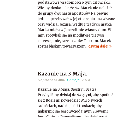
podstawowe wiadomości o tym człowieku.
Wiemy doskonale, że św. Marek nie należał
do grupy dwunastu apostołów. Na pewno
jednak przebywał w jej otoczeniu i na własne
oczy widział Jezusa. Według tradycji matka
Marka miała w Jerozolimie własny dom. W
nim spotykali się na modlitwie pierwsi
chrześcijanie, razem ze św. Piotrem. Marek
został bliskim towarzyszem…
czytaj dalej »
Kazanie na 3 Maja.
Napisane w dniu
19 maja
, 2014
Kazanie na 3 Maja. Siostry i Bracia!
Przybyliśmy dzisiaj do świątyni, aby spotkać
się z Bogiem; powiedzieć Mu o swoich
radościach, nadziejach i troskach; aby
nakarmić się Jego życiodajnym Słowem i
Jego Ciałem. Przyszliśmy, aby dziękować