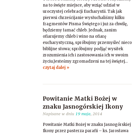
na to święte miejsce, aby wziąć udział w
uroczystej celebracji Eucharystii. Tak jak
pierwsi chrześcijanie wysłuchaliśmy kilku
fragmentów Pisma Świętego i już za chwilę,
będziemy łamać chleb. Jednak, zanim
ofiarujemy chleb i wino na ofiarę
eucharystyczną, spróbujmy przemyśleć nieco
biblijne słowa; spróbujmy podjąć wysiłek
zrozumienia ich i zastosowania ich w swoim
życiu.Jesteśmy zgromadzeni na tej świętej…
czytaj dalej »
Powitanie Matki Bożej w
znaku Jasnogórskiej Ikony
Napisane w dniu
19 maja
, 2014
Powitanie Matki Bożej w znaku Jasnogórskiej
Ikony przez pasterza parafii – ks. Jarosława