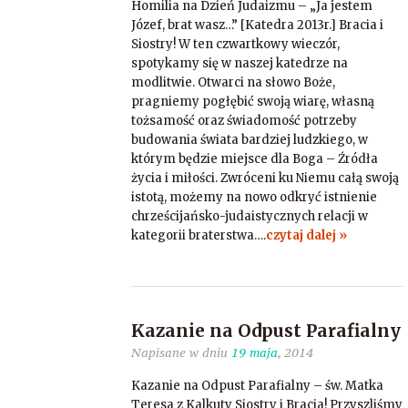
Homilia na Dzień Judaizmu – „Ja jestem
Józef, brat wasz…” [Katedra 2013r.] Bracia i
Siostry! W ten czwartkowy wieczór,
spotykamy się w naszej katedrze na
modlitwie. Otwarci na słowo Boże,
pragniemy pogłębić swoją wiarę, własną
tożsamość oraz świadomość potrzeby
budowania świata bardziej ludzkiego, w
którym będzie miejsce dla Boga – Źródła
życia i miłości. Zwróceni ku Niemu całą swoją
istotą, możemy na nowo odkryć istnienie
chrześcijańsko-judaistycznych relacji w
kategorii braterstwa….
czytaj dalej »
Kazanie na Odpust Parafialny
Napisane w dniu
19 maja
, 2014
Kazanie na Odpust Parafialny – św. Matka
Teresa z Kalkuty Siostry i Bracia! Przyszliśmy