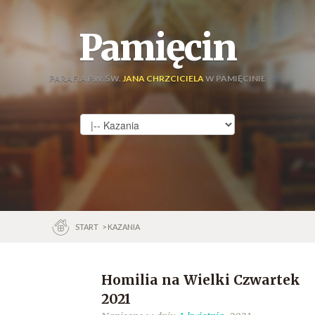
Pamięcin
PARAFIA P.W. ŚW.
JANA CHRZCICIELA
W PAMIĘCINIE
START
> KAZANIA
Homilia na Wielki Czwartek
2021