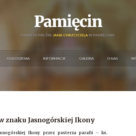
Pamięcin
PARAFIA P.W. ŚW.
JANA CHRZCICIELA
W PAMIĘCINIE
OGŁOSZENIA
INFORMACJE
GALERIA
O NAS
WS
w znaku Jasnogórskiej Ikony
snogórskiej Ikony przez pasterza parafii – ks.