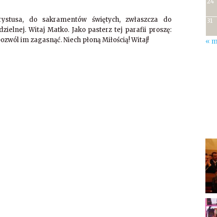
24
ystusa, do sakramentów świętych, zwłaszcza do
31
edzielnej. Witaj Matko. Jako pasterz tej parafii proszę:
ozwól im zagasnąć. Niech płoną Miłością! Witaj!
« m