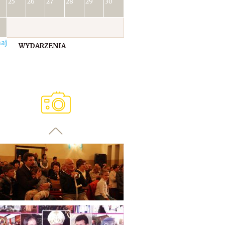
25
26
27
28
29
30
aj
WYDARZENIA