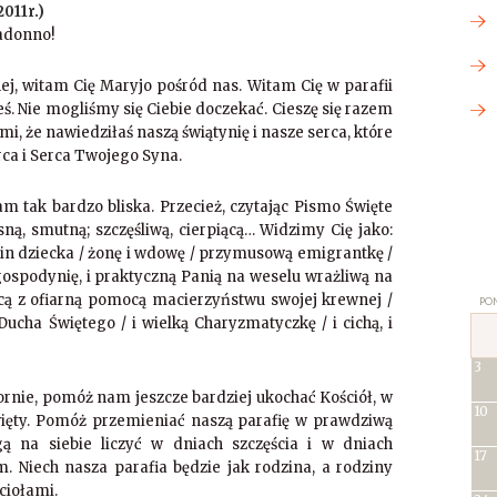
011r.)
adonno!
nej, witam Cię Maryjo pośród nas. Witam Cię w parafii
steś. Nie mogliśmy się Ciebie doczekać. Cieszę się razem
, że nawiedziłaś naszą świątynię i nasze serca, które
ca i Serca Twojego Syna.
m tak bardzo bliska. Przecież, czytając Pismo Święte
sną, smutną; szczęśliwą, cierpiącą… Widzimy Cię jako:
dzin dziecka / żonę i wdowę / przymusową emigrantkę /
ospodynię, i praktyczną Panią na weselu wrażliwą na
cą z ofiarną pomocą macierzyństwu swojej krewnej /
PON
Ducha Świętego / i wielką Charyzmatyczkę / i cichą, i
3
ornie, pomóż nam jeszcze bardziej ukochać Kościół, w
10
więty. Pomóż przemieniać naszą parafię w prawdziwą
gą na siebie liczyć w dniach szczęścia i w dniach
17
 Niech nasza parafia będzie jak rodzina, a rodziny
ciołami.