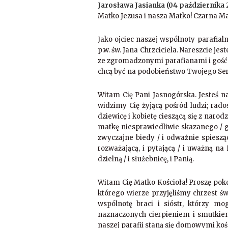
Jarosława Jasianka (04 października 2
Matko Jezusa i nasza Matko! Czarna M
Jako ojciec naszej wspólnoty parafial
p.w. św. Jana Chrzciciela. Nareszcie je
ze zgromadzonymi parafianami i gośćmi
chcą być na podobieństwo Twojego Ser
Witam Cię Pani Jasnogórska. Jesteś na
widzimy Cię żyjącą pośród ludzi; rado
dziewicę i kobietę cieszącą się z naro
matkę niesprawiedliwie skazanego / g
zwyczajne biedy / i odważnie spieszą
rozważającą, i pytającą / i uważną na 
dzielną / i służebnicę, i Panią.
Witam Cię Matko Kościoła! Proszę pok
którego wierze przyjęliśmy chrzest ś
wspólnotę braci i sióstr, którzy mo
naznaczonych cierpieniem i smutkiem.
naszej parafii staną się domowymi koś