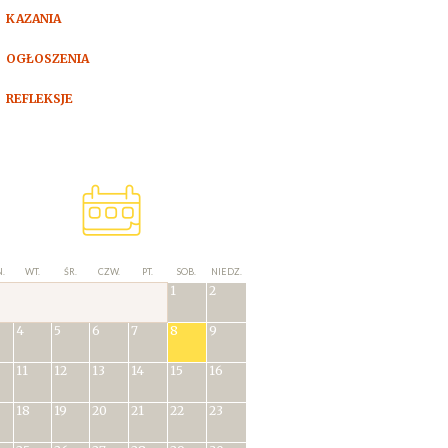
KAZANIA
OGŁOSZENIA
REFLEKSJE
.
WT.
ŚR.
CZW.
PT.
SOB.
NIEDZ.
1
2
4
5
6
7
8
9
11
12
13
14
15
16
18
19
20
21
22
23