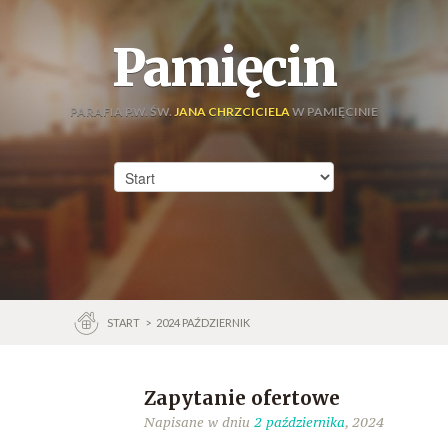
Pamięcin
PARAFIA P.W. ŚW.
JANA CHRZCICIELA
W PAMIĘCINIE
START
>
2024 PAŹDZIERNIK
Zapytanie ofertowe
Napisane w dniu
2 października
, 2024