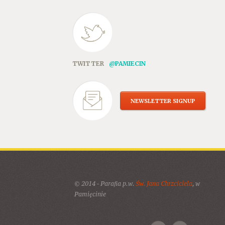
TWITTER
@PAMIECIN
NEWSLETTER SIGNUP
© 2014 - Parafia p.w.
Św. Jana Chrzciciela
, w
Pamięcinie