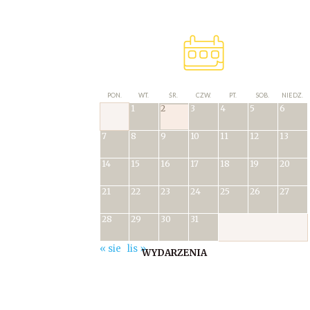
PON.
WT.
ŚR.
CZW.
PT.
SOB.
NIEDZ.
1
2
3
4
5
6
7
8
9
10
11
12
13
14
15
16
17
18
19
20
21
22
23
24
25
26
27
28
29
30
31
« sie
lis »
WYDARZENIA