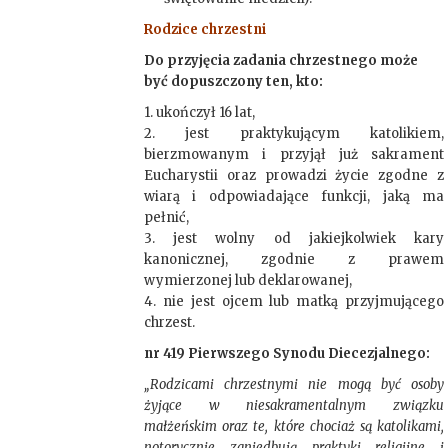
Rodzice chrzestni
Do przyjęcia zadania chrzestnego może
być dopuszczony ten, kto:
1. ukończył 16 lat,
2. jest praktykującym katolikiem,
bierzmowanym i przyjął już sakrament
Eucharystii oraz prowadzi życie zgodne z
wiarą i odpowiadające funkcji, jaką ma
pełnić,
3. jest wolny od jakiejkolwiek kary
kanonicznej, zgodnie z prawem
wymierzonej lub deklarowanej,
4. nie jest ojcem lub matką przyjmującego
chrzest.
nr 419 Pierwszego Synodu Diecezjalnego:
„Rodzicami chrzestnymi nie mogą być osoby
żyjące w niesakramentalnym związku
małżeńskim oraz te, które chociaż są katolikami,
notorycznie zaniedbują praktyki religijne i