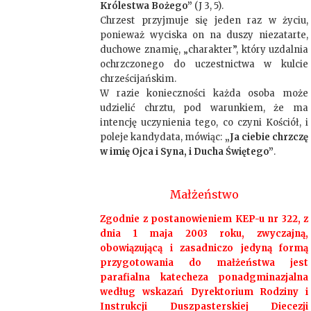
Królestwa Bożego”
(J 3, 5).
Chrzest przyjmuje się jeden raz w życiu,
ponieważ wyciska on na duszy niezatarte,
duchowe znamię, „charakter”, który uzdalnia
ochrzczonego do uczestnictwa w kulcie
chrześcijańskim.
W razie konieczności każda osoba może
udzielić chrztu, pod warunkiem, że ma
intencję uczynienia tego, co czyni Kościół, i
poleje kandydata, mówiąc:
„Ja ciebie chrzczę
w imię Ojca i Syna, i Ducha Świętego”
.
Małżeństwo
Zgodnie z postanowieniem KEP-u nr 322, z
dnia 1 maja 2003 roku, zwyczajną,
obowiązującą i zasadniczo jedyną formą
przygotowania do małżeństwa jest
parafialna katecheza ponadgminazjalna
według wskazań Dyrektorium Rodziny i
Instrukcji Duszpasterskiej Diecezji