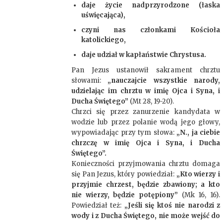
daje życie nadprzyrodzone (łaska
uświęcająca),
czyni nas członkami Kościoła
katolickiego,
daje udział w kapłaństwie Chrystusa.
Pan Jezus ustanowił sakrament chrztu
słowami:
„nauczajcie wszystkie narody,
udzielając im chrztu w imię Ojca i Syna, i
Ducha Świętego”
(Mt 28, 19-20).
Chrzci się przez zanurzenie kandydata w
wodzie lub przez polanie wodą jego głowy,
wypowiadając przy tym słowa:
„N., ja ciebie
chrzczę w imię Ojca i Syna, i Ducha
Świętego”.
Konieczności przyjmowania chrztu domaga
się Pan Jezus, który powiedział:
„Kto wierzy i
przyjmie chrzest, będzie zbawiony; a kto
nie wierzy, będzie potępiony”
(Mk 16, 16).
Powiedział też:
„Jeśli się ktoś nie narodzi z
wody i z Ducha Świętego, nie może wejść do