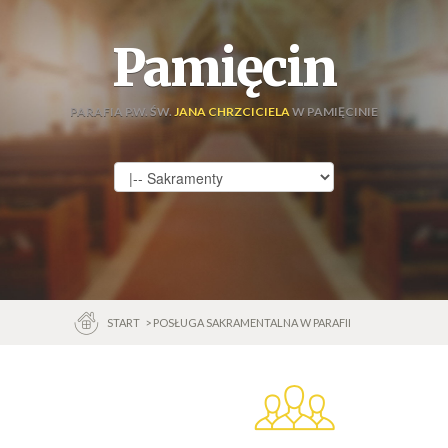
Pamięcin
PARAFIA P.W. ŚW.
JANA CHRZCICIELA
W PAMIĘCINIE
START
> POSŁUGA SAKRAMENTALNA W PARAFII