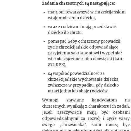
Zadania chrzestnych są następujące:
mają oni towarzyszyć w chrześcijańskim
wtajemniczeniu dziecka,
wraz z rodzicami mają przedstawić
dziecko do chrztu;
pomagać, żeby ochrzczony prowadził
życie chrześcijańskie odpowiadające
przyjętemu sakramentowi i wypełniał
wiernie złączone z nim obowiązki (kan.
872 KPK),
są współodpowiedzialność za
chrześcijańskie wychowanie dziecka,
zwłaszcza w przypadku, gdy dziecko
utraci jedno lub oboje rodziców.
Wymogi stawiane kandydatom na
chrzestnych wynikają z charakteru ich zadań.
Jeżeli rzeczywiście mają być osobami
odpowiedzialnymi za rozwój i życie wiary
swego „chrześniaka”, sami muszą być
dojrzałymi i przykładnymi świadkami wiary.