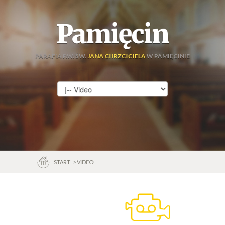
Pamięcin
PARAFIA P.W. ŚW.
JANA CHRZCICIELA
W PAMIĘCINIE
START
> VIDEO