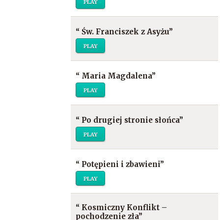
PLAY
“
Św. Franciszek z Asyżu
”
PLAY
“
Maria Magdalena
”
PLAY
“
Po drugiej stronie słońca
”
PLAY
“
Potępieni i zbawieni
”
PLAY
“
Kosmiczny Konflikt –
pochodzenie zła
”