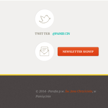
TWITTER
@PAMIECIN
NEWSLETTER SIGNUP
© 2014 - Parafia p.w.
Św. Jana Chrzciciela
, w
Pamięcinie