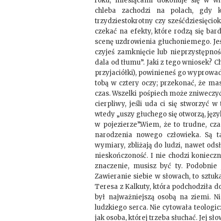
roku, miesiącami dokonuje się w w
chleba zachodzi na polach, gdy 
trzydziestokrotny czy sześćdziesięcio
czekać na efekty, które rodzą się ba
scenę uzdrowienia głuchoniemego. Jeśli
czyjeś zamknięcie lub nieprzystępnoś
dala od tłumu”. Jaki z tego wniosek? C
przyjaciółki), powinieneś go wyprowad
tobą w cztery oczy; przekonać, że ma
czas. Wszelki pośpiech może zniweczyć 
cierpliwy, jeśli uda ci się stworzyć
wtedy „uszy głuchego się otworzą, języ
w pojezierze”.Wiem, że to trudne, cz
narodzenia nowego człowieka. Są t
wymiary, zbliżają do ludzi, nawet od
nieskończoność. I nie chodzi konieczn
znaczenie, musisz być ty. Podobnie
Zawieranie siebie w słowach, to sztuk
Teresa z Kalkuty, która podchodziła d
był najważniejszą osobą na ziemi. N
ludzkiego serca. Nie cytowała teolog
jak osoba, której trzeba słuchać. Jej s