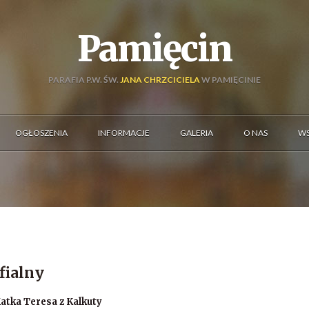
Pamięcin
PARAFIA P.W. ŚW.
JANA CHRZCICIELA
W PAMIĘCINIE
OGŁOSZENIA
INFORMACJE
GALERIA
O NAS
WS
fialny
atka Teresa z Kalkuty