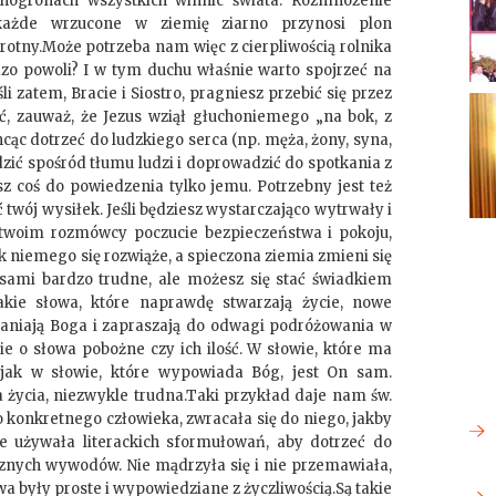
inogronach wszystkich winnic świata. Rozmnożenie
każde wrzucone w ziemię ziarno przynosi plon
krotny.Może potrzeba nam więc z cierpliwością rolnika
rdzo powoli? I w tym duchu właśnie warto spojrzeć na
 zatem, Bracie i Siostro, pragniesz przebić się przez
ć, zauważ, że Jezus wziął głuchoniemego „na bok, z
hcąc dotrzeć do ludzkiego serca (np. męża, żony, syna,
zić spośród tłumu ludzi i doprowadzić do spotkania z
sz coś do powiedzenia tylko jemu. Potrzebny jest też
twój wysiłek. Jeśli będziesz wystarczająco wytrwały i
 w twoim rozmówcy poczucie bezpieczeństwa i pokoju,
k niemego się rozwiąże, a spieczona ziemia zmieni się
asami bardzo trudne, ale możesz się stać świadkiem
akie słowa, które naprawdę stwarzają życie, nowe
słaniają Boga i zapraszają do odwagi podróżowania w
ie o słowa pobożne czy ich ilość. W słowie, które ma
 jak w słowie, które wypowiada Bóg, jest On sam.
a życia, niezwykle trudna.Taki przykład daje nam św.
o konkretnego człowieka, zwracała się do niego, jakby
ie używała literackich sformułowań, aby dotrzeć do
icznych wywodów. Nie mądrzyła się i nie przemawiała,
łowa były proste i wypowiedziane z życzliwością.Są takie