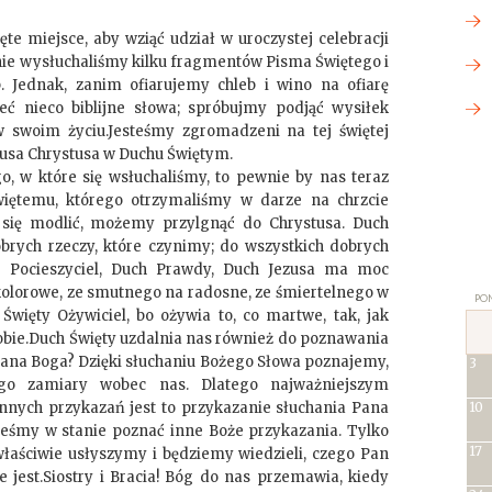
ięte miejsce, aby wziąć udział w uroczystej celebracji
janie wysłuchaliśmy kilku fragmentów Pisma Świętego i
. Jednak, zanim ofiarujemy chleb i wino na ofiarę
eć nieco biblijne słowa; spróbujmy podjąć wysiłek
w swoim życiu.Jesteśmy zgromadzeni na tej świętej
Jezusa Chrystusa w Duchu Świętym.
, w które się wsłuchaliśmy, to pewnie by nas teraz
Świętemu, którego otrzymaliśmy w darze na chrzcie
ię modlić, możemy przylgnąć do Chrystusa. Duch
brych rzeczy, które czynimy; do wszystkich dobrych
 Pocieszyciel, Duch Prawdy, Duch Jezusa ma moc
 kolorowe, ze smutnego na radosne, ze śmiertelnego w
PON
 Święty Ożywiciel, bo ożywia to, co martwe, tak, jak
robie.Duch Święty uzdalnia nas również do poznawania
ana Boga? Dzięki słuchaniu Bożego Słowa poznajemy,
3
ego zamiary wobec nas. Dlatego najważniejszym
nnych przykazań jest to przykazanie słuchania Pana
10
steśmy w stanie poznać inne Boże przykazania. Tylko
17
łaściwie usłyszymy i będziemy wiedzieli, czego Pan
 jest.Siostry i Bracia! Bóg do nas przemawia, kiedy