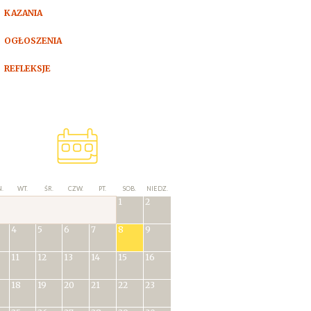
KAZANIA
OGŁOSZENIA
REFLEKSJE
.
WT.
ŚR.
CZW.
PT.
SOB.
NIEDZ.
1
2
4
5
6
7
8
9
11
12
13
14
15
16
18
19
20
21
22
23