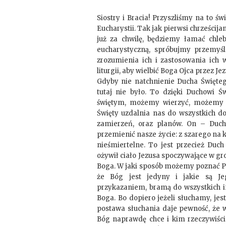
Siostry i Bracia! Przyszliśmy na to św
Eucharystii. Tak jak pierwsi chrześci
już za chwilę, będziemy łamać chleb
eucharystyczną, spróbujmy przemyśl
zrozumienia ich i zastosowania ich 
liturgii, aby wielbić Boga Ojca przez 
Gdyby nie natchnienie Ducha Świętego
tutaj nie było. To dzięki Duchowi 
świętym, możemy wierzyć, możemy s
Święty uzdalnia nas do wszystkich do
zamierzeń, oraz planów. On – Duch
przemienić nasze życie: z szarego na
nieśmiertelne. To jest przecież Duch
ożywił ciało Jezusa spoczywające w g
Boga. W jaki sposób możemy poznać P
że Bóg jest jedyny i jakie są J
przykazaniem, bramą do wszystkich i
Boga. Bo dopiero jeżeli słuchamy, je
postawa słuchania daje pewność, że w
Bóg naprawdę chce i kim rzeczywiście