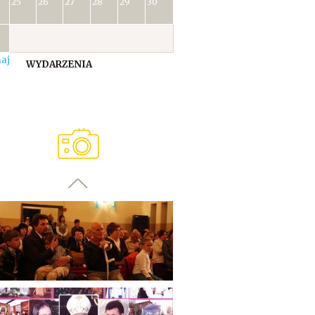
25
26
27
28
29
30
aj
WYDARZENIA