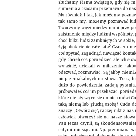
słuchamy Pisma Świętego, gdy się m
sumienia a czasami przemawia do nas 
My również. I tak, jak możemy pozna
tak samo my, możemy poznawać ludzi,
Tworzymy więzi między nami przy pom
zaistnienie między ludźmi wspólnoty, pr
choć kilku ludzi zamkniętych w sobie,
żyją obok ciebie całe lata? Czasem ni
coś spytać, zagadnąć, nawiązać kontak
gdy chcieli coś powiedzieć, ale ich 
wyjaśnić, uciekali w milczenie, jakb
odezwać, rozmawiać. Są jakby niemi.A
nieprzemakalnych na słowa. To są lu
dużo do powiedzenia, zadają pytania,
próbowałeś coś im przekazać, powiedzi
które nie słyszą co się do nich mówi.
taką niemą lub głuchą osobą? Cudu do
znaczy „Otwórz się”, raczej nikt z nas 
człowiek otworzył się na nasze słowa
Pan Jezus czynił, są skondensowaniem
całymi miesiącami. Np. przemiana wod