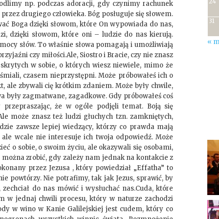
24
odlimy np. podczas adoracji, gdy czynimy rachunek
przez drugiego człowieka. Bóg posługuje się słowem.
31
wać Boga dzięki słowom, które On wypowiada do nas,
 dzięki słowom, które oni – ludzie do nas kierują.
« m
ocy słów. To właśnie słowa pomagają i umożliwiają
zyjaźni czy miłości.Ale, Siostro i Bracie, czy nie znasz
 skrytych w sobie, o których wiesz niewiele, mimo że
eśmiali, czasem nieprzystępni. Może próbowałeś ich o
t, ale zbywali cię krótkim zdaniem. Może były chwile,
słowa były zagmatwane, zagadkowe. Gdy próbowałeś coś
y przepraszając, że w ogóle podjęli temat. Boją się
le może znasz też ludzi głuchych tzn. zamkniętych,
dzie zawsze lepiej wiedzący, którzy co prawda mają
 ale wcale nie interesuje ich twoja odpowiedź. Może
eć o sobie, o swoim życiu, ale okazywali się osobami,
Co można zrobić, gdy zależy nam jednak na kontakcie z
konany przez Jezusa , który powiedział „Effatha” to
nie powtórzy. Nie potrafimy, tak jak Jezus, sprawić, by
, zechciał do nas mówić i wysłuchać nas.Cuda, które
 w jednaj chwili procesu, który w naturze zachodzi
y w wino w Kanie Galilejskiej jest cudem, który co