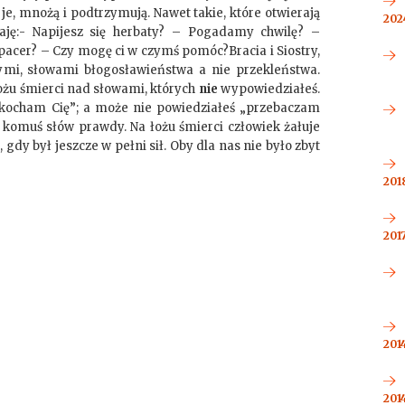
 je, mnożą i podtrzymują. Nawet takie, które otwierają
2024
daję:- Napijesz się herbaty? – Pogadamy chwilę? –
pacer? – Czy mogę ci w czymś pomóc?Bracia i Siostry,
mi, słowami błogosławieństwa a nie przekleństwa.
łożu śmierci nad słowami, których
nie
wypowiedziałeś.
„kocham Cię”; a może nie powiedziałeś „przebaczam
 komuś słów prawdy. Na łożu śmierci człowiek żałuje
gdy był jeszcze w pełni sił. Oby dla nas nie było zbyt
2018
2017
2014
2014