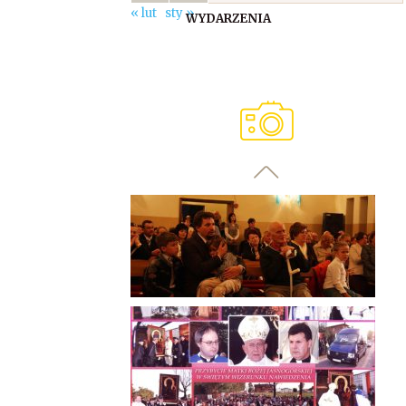
« lut
sty »
WYDARZENIA