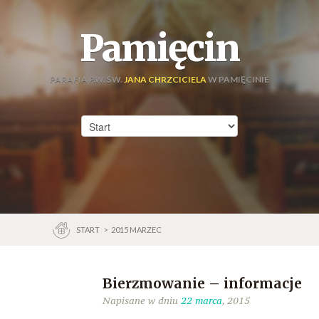
Pamięcin
PARAFIA P.W. ŚW.
JANA CHRZCICIELA
W PAMIĘCINIE
START
>
2015 MARZEC
Bierzmowanie – informacje
Napisane w dniu
22 marca
, 2015