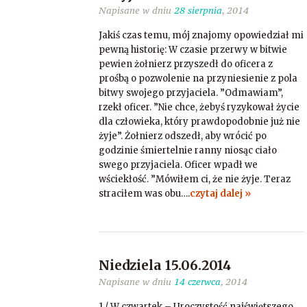
Napisane w dniu
28 sierpnia
, 2014
Jakiś czas temu, mój znajomy opowiedział mi
pewną historię: W czasie przerwy w bitwie
pewien żołnierz przyszedł do oficera z
prośbą o pozwolenie na przyniesienie z pola
bitwy swojego przyjaciela. ”Odmawiam”,
rzekł oficer. ”Nie chce, żebyś ryzykował życie
dla człowieka, który prawdopodobnie już nie
żyje”. Żołnierz odszedł, aby wrócić po
godzinie śmiertelnie ranny niosąc ciało
swego przyjaciela. Oficer wpadł we
wściekłość. ”Mówiłem ci, że nie żyje. Teraz
straciłem was obu….
czytaj dalej »
Niedziela 15.06.2014
Napisane w dniu
14 czerwca
, 2014
1./ W czwartek – Uroczystość najświętszego