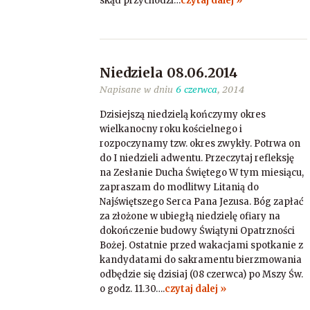
skąd przychodzi…
czytaj dalej »
Niedziela 08.06.2014
Napisane w dniu
6 czerwca
, 2014
Dzisiejszą niedzielą kończymy okres
wielkanocny roku kościelnego i
rozpoczynamy tzw. okres zwykły. Potrwa on
do I niedzieli adwentu. Przeczytaj refleksję
na Zesłanie Ducha Świętego W tym miesiącu,
zapraszam do modlitwy Litanią do
Najświętszego Serca Pana Jezusa. Bóg zapłać
za złożone w ubiegłą niedzielę ofiary na
dokończenie budowy Świątyni Opatrzności
Bożej. Ostatnie przed wakacjami spotkanie z
kandydatami do sakramentu bierzmowania
odbędzie się dzisiaj (08 czerwca) po Mszy Św.
o godz. 11.30….
czytaj dalej »