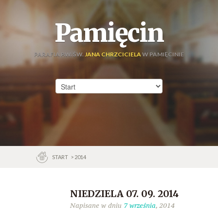
Pamięcin
PARAFIA P.W. ŚW.
JANA CHRZCICIELA
W PAMIĘCINIE
START
> 2014
NIEDZIELA 07. 09. 2014
Napisane w dniu
7 września
, 2014