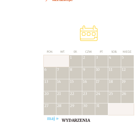
PON.
WT.
ŚR.
CZW.
PT.
SOB.
NIEDZ.
1
2
3
4
5
6
7
8
9
10
11
12
13
14
15
16
17
18
19
20
21
22
23
24
25
26
27
28
29
30
31
maj »
WYDARZENIA