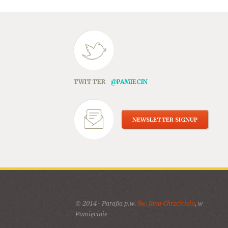
TWITTER
@PAMIECIN
NEWSLETTER SIGNUP
© 2014 - Parafia p.w.
Św. Jana Chrzciciela
, w
Pamięcinie