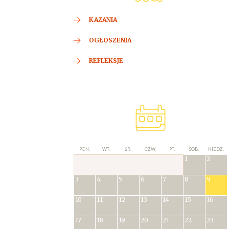
KAZANIA
OGŁOSZENIA
REFLEKSJE
PON.
WT.
ŚR.
CZW.
PT.
SOB.
NIEDZ.
1
2
3
4
5
6
7
8
9
10
11
12
13
14
15
16
17
18
19
20
21
22
23