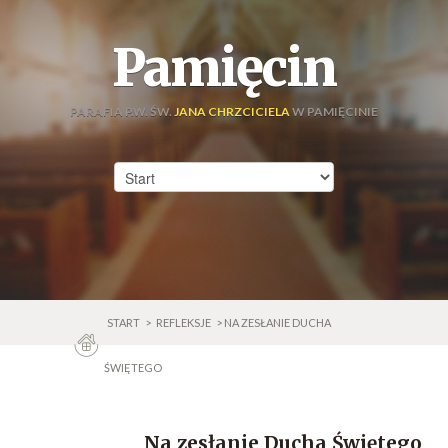
Pamięcin
PARAFIA P.W. ŚW.
JANA CHRZCICIELA
W PAMIĘCINIE
START
>
REFLEKSJE
> NA ZESŁANIE DUCHA
ŚWIĘTEGO
Na zesłanie Ducha Świętego