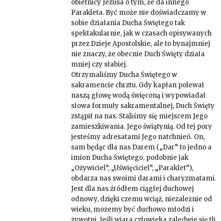
obietnicy Jezusa o tym, że da innego
Parakleta. Być może nie doświadczamy w
sobie działania Ducha Świętego tak
spektakularnie, jak w czasach opisywanych
przez Dzieje Apostolskie, ale to bynajmniej
nie znaczy, że obecnie Duch Święty działa
mniej czy słabiej.
Otrzymaliśmy Ducha Świętego w
sakramencie chrztu. Gdy kapłan polewał
naszą głowę wodą święconą i wypowiadał
słowa formuły sakramentalnej, Duch Święty
zstąpił na nas. Staliśmy się miejscem Jego
zamieszkiwania. Jego świątynią. Od tej pory
jesteśmy adresatami Jego natchnień. On,
sam będąc dla nas Darem („Dar” to jedno a
imion Ducha Świętego, podobnie jak
„Ożywiciel”, „Uświęciciel”, „Paraklet”),
obdarza nas swoimi darami i charyzmatami.
Jest dla nas źródłem ciągłej duchowej
odnowy, dzięki czemu wciąż, niezależnie od
wieku, możemy być duchowo młodzi i
żywotni. Jeśli wiara człowieka zaledwie się tli,