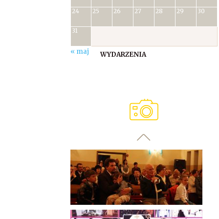
24
25
26
27
28
29
30
31
« maj
WYDARZENIA