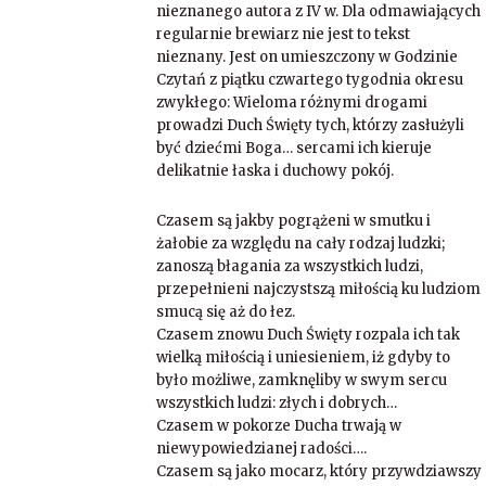
nieznanego autora z IV w. Dla odmawiających
regularnie brewiarz nie jest to tekst
nieznany. Jest on umieszczony w Godzinie
Czytań z piątku czwartego tygodnia okresu
zwykłego: Wieloma różnymi drogami
prowadzi Duch Święty tych, którzy zasłużyli
być dziećmi Boga… sercami ich kieruje
delikatnie łaska i duchowy pokój.
Czasem są jakby pogrążeni w smutku i
żałobie za względu na cały rodzaj ludzki;
zanoszą błagania za wszystkich ludzi,
przepełnieni najczystszą miłością ku ludziom
smucą się aż do łez.
Czasem znowu Duch Święty rozpala ich tak
wielką miłością i uniesieniem, iż gdyby to
było możliwe, zamknęliby w swym sercu
wszystkich ludzi: złych i dobrych…
Czasem w pokorze Ducha trwają w
niewypowiedzianej radości….
Czasem są jako mocarz, który przywdziawszy