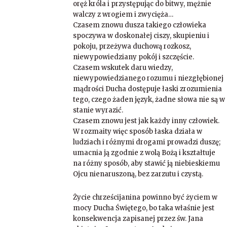
oręż króla i przystępując do bitwy, mężnie
walczy z wrogiem i zwycięża…
Czasem znowu dusza takiego człowieka
spoczywa w doskonałej ciszy, skupieniu i
pokoju, przeżywa duchową rozkosz,
niewypowiedziany pokój i szczęście.
Czasem wskutek daru wiedzy,
niewypowiedzianego rozumu i niezgłębionej
mądrości Ducha dostępuje łaski zrozumienia
tego, czego żaden język, żadne słowa nie są w
stanie wyrazić.
Czasem znowu jest jak każdy inny człowiek.
W rozmaity więc sposób łaska działa w
ludziach i różnymi drogami prowadzi duszę;
umacnia ją zgodnie z wolą Bożą i kształtuje
na różny sposób, aby stawić ją niebieskiemu
Ojcu nienaruszoną, bez zarzutu i czystą.
Życie chrześcijanina powinno być życiem w
mocy Ducha Świętego, bo taka właśnie jest
konsekwencja zapisanej przez św. Jana