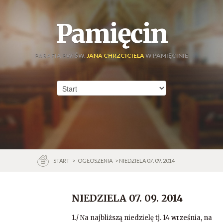
Pamięcin
PARAFIA P.W. ŚW.
JANA CHRZCICIELA
W PAMIĘCINIE
START
>
OGŁOSZENIA
> NIEDZIELA 07. 09. 2014
NIEDZIELA 07. 09. 2014
1./ Na najbliższą niedzielę tj. 14 września, na