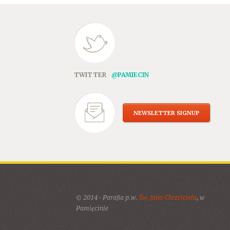
TWITTER
@PAMIECIN
NEWSLETTER SIGNUP
© 2014 - Parafia p.w.
Św. Jana Chrzciciela
, w
Pamięcinie