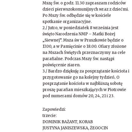
Mszę Św. o godz. 11.30 zapraszam rodziców
dzieci pierwszokomunijnych wraz z dziećmi.
Po Mszy Św. odbędzie się w kościele
spotkanie organizacyjne.
2./ Jutro, w poniedziałek 8 września jest
święto Narodzenia NMP – Matki Bożej
„Siewnej”. Msza św w Pruszkowie będzie o
17.00, a w Pamięcinie o 18.00. Ofiary złożone
na Mszach Świętych przeznaczymy na cele
parafialne. Podczas Mszy Św. nastąpi
poświęcenie ziaren.
3./ Bardzo dziękuję za posprzątanie kościoła i
przygotowanie go na kolejny tydzień. O
posprzątanie kościoła w najbliższą sobotę
proszę parafian mieszkających w Piotrowie
pod numerami domów 20, 24, 21 i 23.
Zapowiedzi:
trzecie:
DOMINIK BAŻANT, KORAB
JUSTYNA JANISZEWSKA, ŻEGOCIN