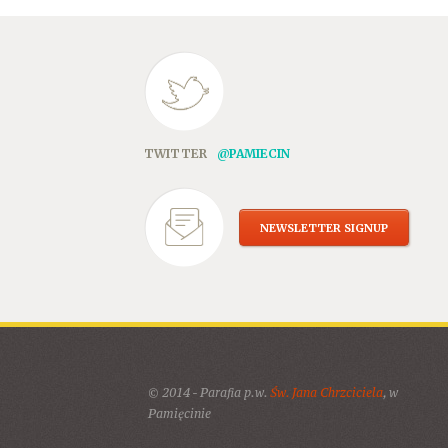
TWITTER
@PAMIECIN
NEWSLETTER SIGNUP
© 2014 - Parafia p.w.
Św. Jana Chrzciciela
, w
Pamięcinie