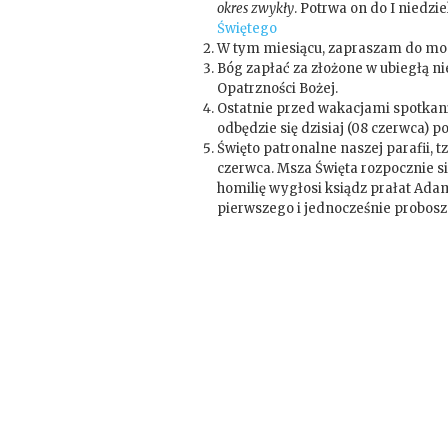
okres zwykły
. Potrwa on do I niedzi
Świętego
W tym miesiącu, zapraszam do modl
Bóg zapłać za złożone w ubiegłą n
Opatrzności Bożej.
Ostatnie przed wakacjami spotka
odbędzie się dzisiaj (08 czerwca) po
Święto patronalne naszej parafii, t
czerwca. Msza Święta rozpocznie się
homilię wygłosi ksiądz prałat Ada
pierwszego i jednocześnie proboszc