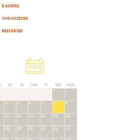
KAZANIA
OGŁOSZENIA
REFLEKSJE
.
WT.
ŚR.
CZW.
PT.
SOB.
NIEDZ.
1
2
4
5
6
7
8
9
11
12
13
14
15
16
18
19
20
21
22
23