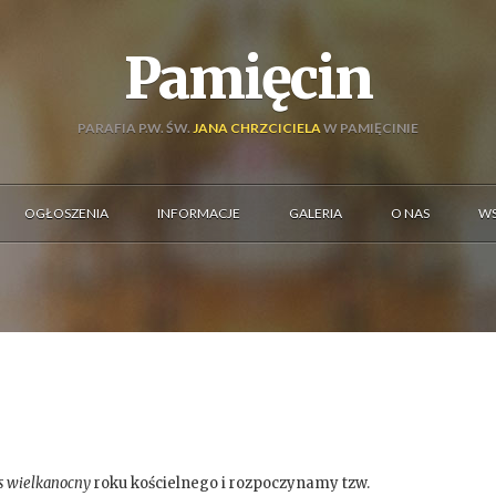
Pamięcin
PARAFIA P.W. ŚW.
JANA CHRZCICIELA
W PAMIĘCINIE
OGŁOSZENIA
INFORMACJE
GALERIA
O NAS
WS
s wielkanocny
roku kościelnego i rozpoczynamy tzw.