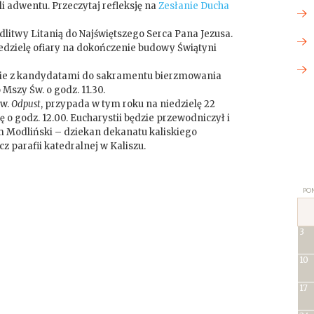
eli adwentu. Przeczytaj refleksję na
Zesłanie Ducha
itwy Litanią do Najświętszego Serca Pana Jezusa.
iedzielę ofiary na dokończenie budowy Świątyni
nie z kandydatami do sakramentu bierzmowania
 Mszy Św. o godz. 11.30.
zw.
Odpust
, przypada w tym roku na niedzielę 22
 o godz. 12.00. Eucharystii będzie przewodniczył i
m Modliński – dziekan dekanatu kaliskiego
z parafii katedralnej w Kaliszu.
PON
3
10
17