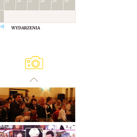
25
26
27
28
29
30
aj
WYDARZENIA