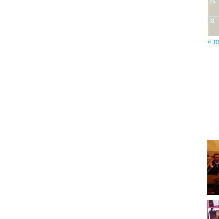
24
31
« m