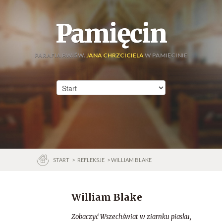
Pamięcin
PARAFIA P.W. ŚW.
JANA CHRZCICIELA
W PAMIĘCINIE
START
>
REFLEKSJE
> WILLIAM BLAKE
William Blake
Zobaczyć Wszechświat w ziarnku piasku,