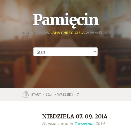
Pamięcin
PARAFIA P.W. ŚW.
JANA CHRZCICIELA
W PAMIĘCINIE
START
>
2014
>
WRZESIEŃ
> 7
NIEDZIELA 07. 09. 2014
Napisane w dniu
7 września
, 2014