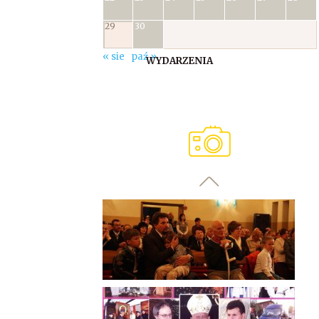
29
30
« sie
paź »
WYDARZENIA