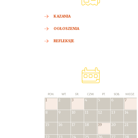
KAZANIA
OGŁOSZENIA
REFLEKSJE
PON.
WT.
ŚR.
CZW.
PT.
SOB.
NIEDZ.
1
2
3
4
5
6
7
8
9
10
11
12
13
14
15
16
17
18
19
20
21
22
23
24
25
26
27
28