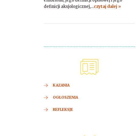
embrionu, jego definicji opisowej i jego
definicji aksjologicznej,…
czytaj dalej »
KAZANIA
OGŁOSZENIA
REFLEKSJE