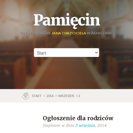
Pamięcin
PARAFIA P.W. ŚW.
JANA CHRZCICIELA
W PAMIĘCINIE
START
>
2014
>
WRZESIEŃ
> 3
Ogłoszenie dla rodziców
Napisane w dniu
3 września
, 2014