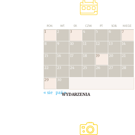
PON.
WT.
ŚR.
CZW.
PT.
SOB.
NIEDZ.
1
2
3
4
5
6
7
8
9
10
11
12
13
14
15
16
17
18
19
20
21
22
23
24
25
26
27
28
29
30
« sie
paź »
WYDARZENIA