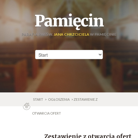
Pamięcin
PARAFIA P.W. ŚW.
JANA CHRZCICIELA
W PAMIĘCINIE
START
>
OGŁOSZENIA
> ZESTAWIENIE Z
OTWARCIA OFERT
Zestawienie z otwarcia ofert