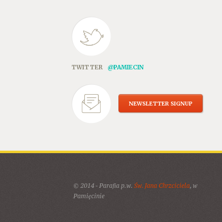
TWITTER
@PAMIECIN
NEWSLETTER SIGNUP
© 2014 - Parafia p.w.
Św. Jana Chrzciciela
, w
Pamięcinie