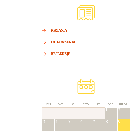
KAZANIA
OGŁOSZENIA
REFLEKSJE
PON.
WT.
ŚR.
CZW.
PT.
SOB.
NIEDZ.
1
2
3
4
5
6
7
8
9