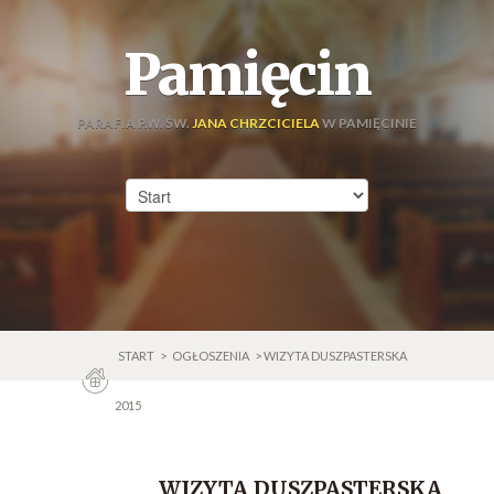
Pamięcin
PARAFIA P.W. ŚW.
JANA CHRZCICIELA
W PAMIĘCINIE
START
>
OGŁOSZENIA
> WIZYTA DUSZPASTERSKA
2015
WIZYTA DUSZPASTERSKA