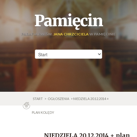
Pamięcin
PARAFIA P.W. ŚW.
JANA CHRZCICIELA
W PAMIĘCINIE
START
>
OGŁOSZENIA
> NIEDZIELA 20.12.2014 +
PLAN KOLĘDY
NIEDZIELA 20.12.2014 + plan