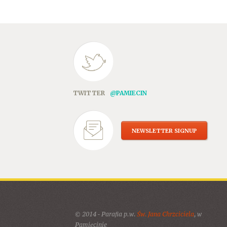
TWITTER
@PAMIECIN
NEWSLETTER SIGNUP
© 2014 - Parafia p.w.
Św. Jana Chrzciciela
, w
Pamięcinie