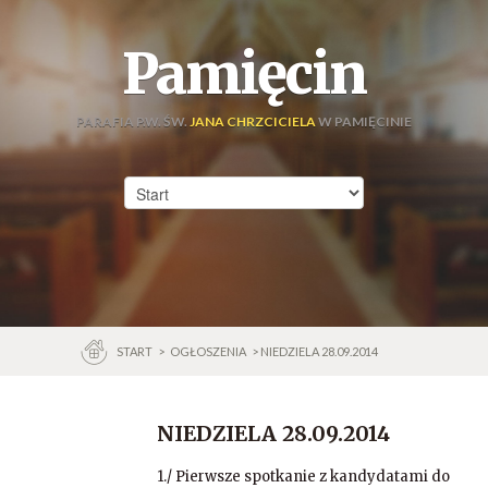
Pamięcin
PARAFIA P.W. ŚW.
JANA CHRZCICIELA
W PAMIĘCINIE
START
>
OGŁOSZENIA
> NIEDZIELA 28.09.2014
NIEDZIELA 28.09.2014
1./ Pierwsze spotkanie z kandydatami do