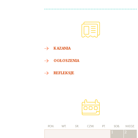
KAZANIA
OGŁOSZENIA
REFLEKSJE
PON.
WT.
ŚR.
CZW.
PT.
SOB.
NIEDZ.
1
2