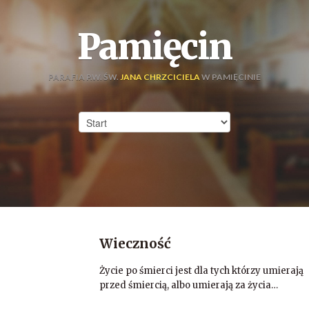
Pamięcin
PARAFIA P.W. ŚW.
JANA CHRZCICIELA
W PAMIĘCINIE
Wieczność
Życie po śmierci jest dla tych którzy umierają
przed śmiercią, albo umierają za życia…