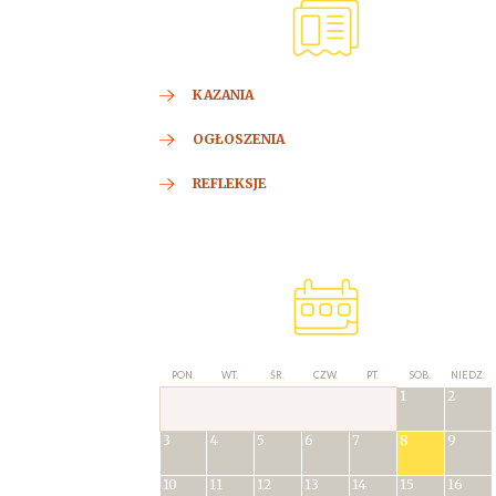
KAZANIA
OGŁOSZENIA
REFLEKSJE
PON.
WT.
ŚR.
CZW.
PT.
SOB.
NIEDZ.
1
2
3
4
5
6
7
8
9
10
11
12
13
14
15
16