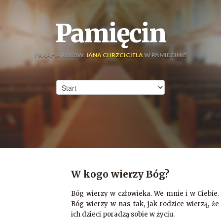
Pamięcin
PARAFIA P.W. ŚW.
JANA CHRZCICIELA
W PAMIĘCINIE
W kogo wierzy Bóg?
Bóg wierzy w człowieka. We mnie i w Ciebie.
Bóg wierzy w nas tak, jak rodzice wierzą, że
ich dzieci poradzą sobie w życiu.