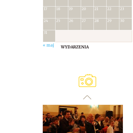
17
18
19
20
21
22
23
24
25
26
27
28
29
30
31
« maj
WYDARZENIA