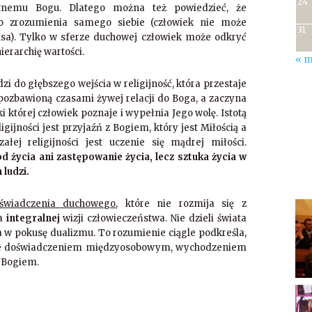
24
tnemu Bogu. Dlatego można też powiedzieć, że
o zrozumienia samego siebie (człowiek nie może
31
sa). Tylko w sferze duchowej człowiek może odkryć
ierarchię wartości.
« m
 do głębszego wejścia w religijność, która przestaje
 pozbawioną czasami żywej relacji do Boga, a zaczyna
i której człowiek poznaje i wypełnia Jego wolę. Istotą
gijności jest przyjaźń z Bogiem, który jest Miłością a
łej religijności jest uczenie się mądrej miłości.
od życia ani zastępowanie życia, lecz sztuka życia w
 ludzi.
świadczenia duchowego
, które nie rozmija się z
na
integralnej
wizji człowieczeństwa. Nie dzieli świata
da w pokusę dualizmu. To rozumienie ciągle podkreśla,
wsze doświadczeniem międzyosobowym, wychodzeniem
z Bogiem.