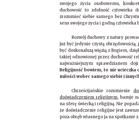
swojego życia osobowemu, konkre
duchowość to zdolność człowieka d
zrozumieć siebie samego bez Chrystu
sens swojego życia i godną człowieka h
Rozwój duchowy z natury prowadzi
już być jedynie czystą obrzędowością,
być doskonalszą więzią z Bogiem, dzięk
takiej odnowionej przez duchowość reli
najważniejszym sprawdzianem dojrza
Religijność bowiem, to nie ucieczka 
miłości wobec samego siebie i innych
Chrześcijańskie rozumienie
do
doświadczeniem religijnym
, bazuje 
na sferę świecką i religijną. Nie popa
że doświadczenie religijne jest za
poza obręb własnego ja na spotkanie 