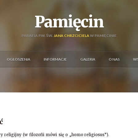
Pamięcin
PARAFIA P.W. ŚW.
JANA CHRZCICIELA
W PAMIĘCINIE
OGŁOSZENIA
INFORMACJE
GALERIA
O NAS
WS
ć
ry religijny (w filozofii mówi się o „homo religiosus”).