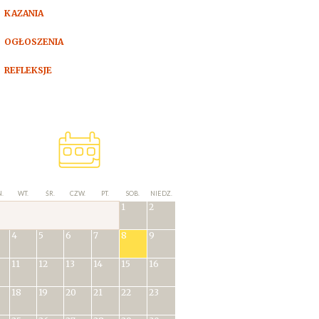
KAZANIA
OGŁOSZENIA
REFLEKSJE
.
WT.
ŚR.
CZW.
PT.
SOB.
NIEDZ.
1
2
4
5
6
7
8
9
11
12
13
14
15
16
18
19
20
21
22
23