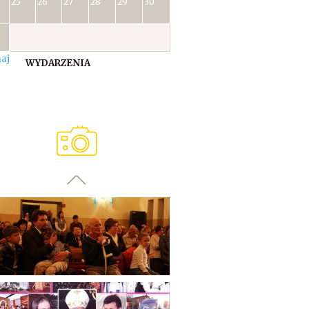
25
26
27
28
29
30
aj
WYDARZENIA