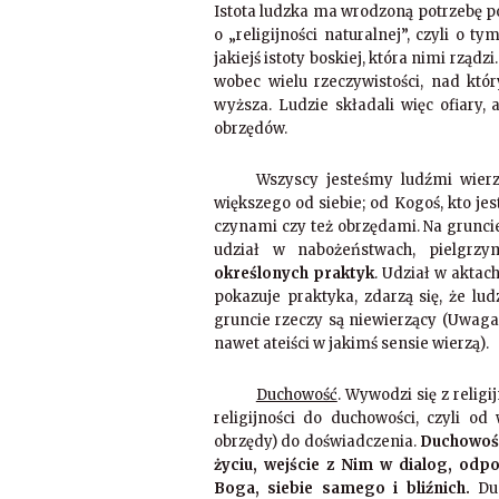
Istota ludzka ma wrodzoną potrzebę p
o „religijności naturalnej”, czyli o t
jakiejś istoty boskiej, która nimi rządz
wobec wielu rzeczywistości, nad kt
wyższa. Ludzie składali więc ofiary,
obrzędów.
Wszyscy jesteśmy ludźmi wierz
większego od siebie; od Kogoś, kto jes
czynami czy też obrzędami. Na grunci
udział w nabożeństwach, pielgrz
określonych praktyk
. Udział w aktac
pokazuje praktyka, zdarzą się, że lud
gruncie rzeczy są niewierzący (Uwaga:
nawet ateiści w jakimś sensie wierzą).
Duchowość
. Wywodzi się z relig
religijności do duchowości, czyli od 
obrzędy) do doświadczenia.
Duchowość
życiu, wejście z Nim w dialog, od
Boga, siebie samego i bliźnich.
Duc