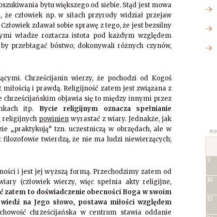
oszukiwania bytu większego od siebie. Stąd jest mowa
ym, że człowiek np. w siłach przyrody widział przejaw
i. Człowiek zdawał sobie sprawę z tego, że jest bezsilny
órymi władze roztacza istota pod każdym względem
 aby przebłagać bóstwo; dokonywali różnych czynów,
ącymi. Chrześcijanin wierzy, że pochodzi od Kogoś
t miłością i prawdą. Religijność zatem jest związana z
e chrześcijańskim objawia się to między innymi przez
ymkach itp.
Bycie religijnym oznacza spełnianie
h religijnych
powinien
wyrastać z wiary. Jednakże, jak
zie „praktykują” tzn. uczestniczą w obrzędach, ale w
PON
 filozofowie twierdzą, że nie ma ludzi niewierzących;
3
ijności i jest jej wyższą formą. Przechodzimy zatem od
10
wiary (człowiek wierzy, więc spełnia akty religijne,
 zatem to doświadczenie obecności Boga w swoim
17
powiedź na Jego słowo, postawa miłości względem
howość chrześcijańska w centrum stawia oddanie