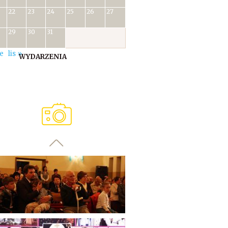
22
23
24
25
26
27
29
30
31
ie
lis »
WYDARZENIA