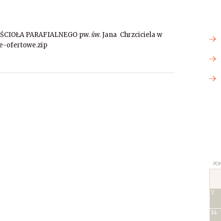
OŁA PARAFIALNEGO pw. św. Jana Chrzciciela w
ie-ofertowe.zip
PON
7
14