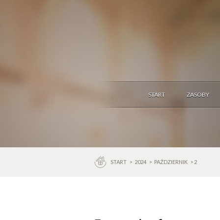
START
ZASOBY
START
>
2024
>
PAŹDZIERNIK
> 2