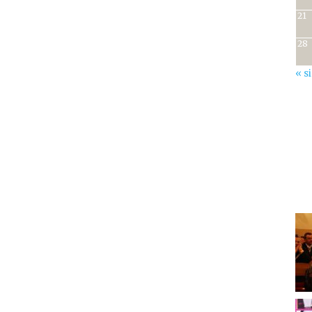
21
28
« s