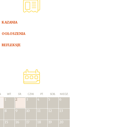
KAZANIA
OGŁOSZENIA
REFLEKSJE
.
WT.
ŚR.
CZW.
PT.
SOB.
NIEDZ.
1
2
3
4
5
6
8
9
10
11
12
13
15
16
17
18
19
20