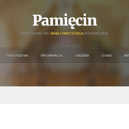
Pamięcin
PARAFIA P.W. ŚW.
JANA CHRZCICIELA
W PAMIĘCINIE
OGŁOSZENIA
INFORMACJE
GALERIA
O NAS
WS