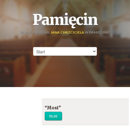
Pamięcin
PARAFIA P.W. ŚW.
JANA CHRZCICIELA
W PAMIĘCINIE
“Most”
PLAY