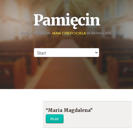
Pamięcin
PARAFIA P.W. ŚW.
JANA CHRZCICIELA
W PAMIĘCINIE
“Maria Magdalena”
PLAY