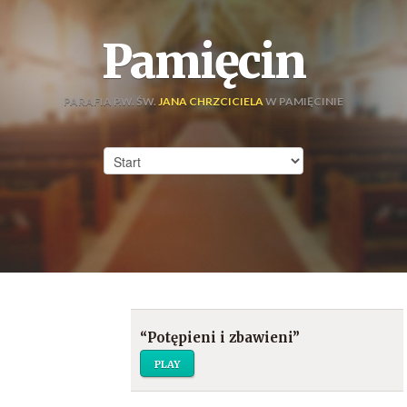
Pamięcin
PARAFIA P.W. ŚW.
JANA CHRZCICIELA
W PAMIĘCINIE
“Potępieni i zbawieni”
PLAY