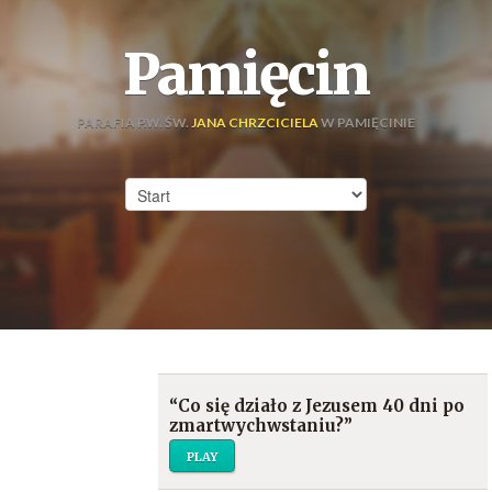
Pamięcin
PARAFIA P.W. ŚW.
JANA CHRZCICIELA
W PAMIĘCINIE
“Co się działo z Jezusem 40 dni po
zmartwychwstaniu?”
PLAY