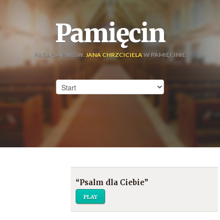
Pamięcin
PARAFIA P.W. ŚW.
JANA CHRZCICIELA
W PAMIĘCINIE
“Psalm dla Ciebie”
PLAY