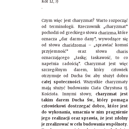
Kor 12, 7)
.
Czym więc jest charyzmat? Warto rozpocząć
od terminologii. Rzeczownik „charyzmat”
pochodzi od greckiego słowa
, które
charizma
oznacza „dar darmo dany”, wywodzące się
od słowa
– „sprawiać komuś
charidzomai
przyjemność” oraz słowa
charis
oznaczającego „łaskę; łaskawość, to co
napełnia radością”. Charyzmat jest więc
szczególnym darem, który człowiek
otrzymuje od Ducha Św. aby służył dobru
całej społeczności
.
Wszystkie charyzmaty
mają służyć budowaniu Ciała Chrystusa tj.
Kościoła. Innymi słowy,
charyzmat jest
takim darem Ducha Św., który pomaga
człowiekowi dostrzegać dobro, które jest
do wykonania, umacnia w nim pragnienie
jego realizacji oraz sprawia, że jest zdolny
je zrealizować w celu budowania wspólnoty
.