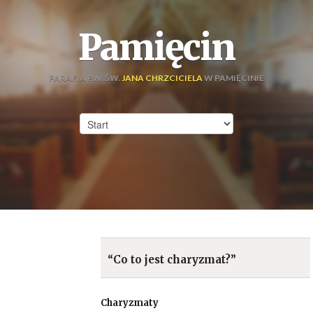
Pamięcin
PARAFIA P.W. ŚW.
JANA CHRZCICIELA
W PAMIĘCINIE
“Co to jest charyzmat?”
Charyzmaty