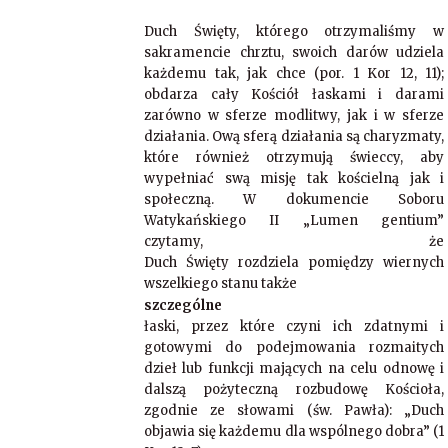
Duch Święty, którego otrzymaliśmy w
sakramencie chrztu, swoich darów udziela
każdemu tak, jak chce (por. 1 Kor 12, 11);
obdarza cały Kościół łaskami i darami
zarówno w sferze modlitwy, jak i w sferze
działania. Ową sferą działania są charyzmaty,
które również otrzymują świeccy, aby
wypełniać swą misję tak kościelną jak i
społeczną. W dokumencie Soboru
Watykańskiego II „Lumen gentium”
czytamy, że
Duch Święty rozdziela pomiędzy wiernych
wszelkiego stanu także
szczególne
łaski, przez które czyni ich zdatnymi i
gotowymi do podejmowania rozmaitych
dzieł lub funkcji mających na celu odnowę i
dalszą pożyteczną rozbudowę Kościoła,
zgodnie ze słowami (św. Pawła): „Duch
objawia się każdemu dla wspólnego dobra” (1