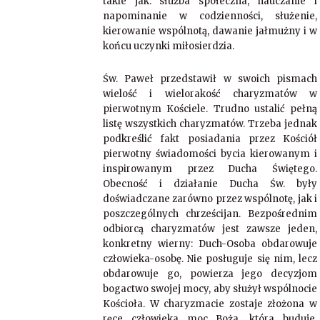
takie jak: służba społeczna, nauczanie i
napominanie w codzienności, służenie,
kierowanie wspólnotą, dawanie jałmużny i w
końcu uczynki miłosierdzia.
Św. Paweł przedstawił w swoich pismach
wielość i wielorakość charyzmatów w
pierwotnym Kościele. Trudno ustalić pełną
listę wszystkich charyzmatów. Trzeba jednak
podkreślić fakt posiadania przez Kościół
pierwotny świadomości bycia kierowanym i
inspirowanym przez Ducha Świętego.
Obecność i działanie Ducha Św. były
doświadczane zarówno przez wspólnotę, jak i
poszczególnych chrześcijan. Bezpośrednim
odbiorcą charyzmatów jest zawsze jeden,
konkretny wierny: Duch-Osoba obdarowuje
człowieka-osobę. Nie posługuje się nim, lecz
obdarowuje go, powierza jego decyzjom
bogactwo swojej mocy, aby służył wspólnocie
Kościoła. W charyzmacie zostaje złożona w
ręce człowieka moc Boża, która buduje,