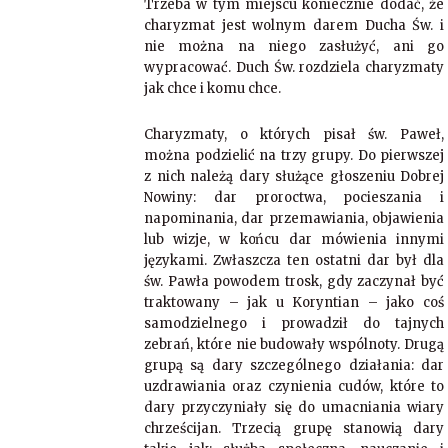
Trzeba w tym miejscu koniecznie dodać, że
charyzmat jest wolnym darem Ducha Św. i
nie można na niego zasłużyć, ani go
wypracować. Duch Św. rozdziela charyzmaty
jak chce i komu chce.
Charyzmaty, o których pisał św. Paweł,
można podzielić na trzy grupy. Do pierwszej
z nich należą dary służące głoszeniu Dobrej
Nowiny: dar proroctwa, pocieszania i
napominania, dar przemawiania, objawienia
lub wizje, w końcu dar mówienia innymi
językami. Zwłaszcza ten ostatni dar był dla
św. Pawła powodem trosk, gdy zaczynał być
traktowany – jak u Koryntian – jako coś
samodzielnego i prowadził do tajnych
zebrań, które nie budowały wspólnoty. Drugą
grupą są dary szczególnego działania: dar
uzdrawiania oraz czynienia cudów, które to
dary przyczyniały się do umacniania wiary
chrześcijan. Trzecią grupę stanowią dary