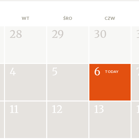
WT
ŚRO
CZW
28
29
30
4
5
6
11
12
13