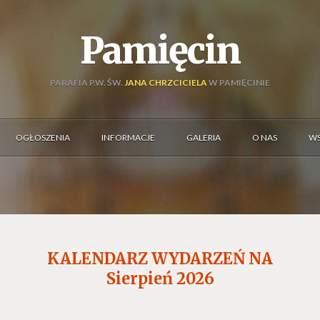
Pamięcin
PARAFIA P.W. ŚW.
JANA CHRZCICIELA
W PAMIĘCINIE
OGŁOSZENIA
INFORMACJE
GALERIA
O NAS
WS
KALENDARZ WYDARZEŃ NA
Sierpień
2026