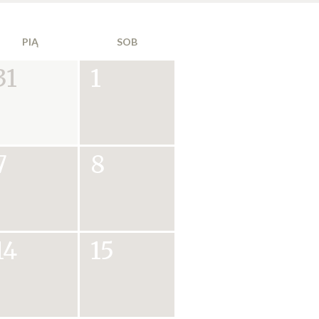
PIĄ
SOB
31
1
7
8
14
15